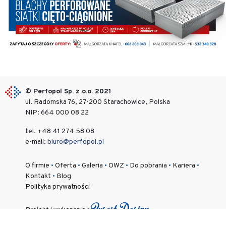
© Perfopol Sp. z o.o. 2021
ul. Radomska 76, 27-200 Starachowice, Polska
NIP: 664 000 08 22
tel. +48 41 274 58 08
e-mail:
biuro@perfopol.pl
O firmie
•
Oferta
•
Galeria
•
OWZ
•
Do pobrania
•
Kariera
•
Kontakt
•
Blog
Polityka prywatności
Projekt i wykonanie :