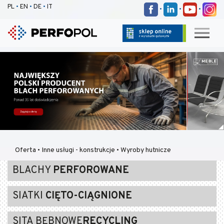
PL
•
EN
•
DE
•
IT
•
•
•
Oferta
•
Inne usługi - konstrukcje
•
Wyroby hutnicze
BLACHY
PERFOROWANE
SIATKI
CIĘTO-CIĄGNIONE
SITA BĘBNOWE
RECYCLING