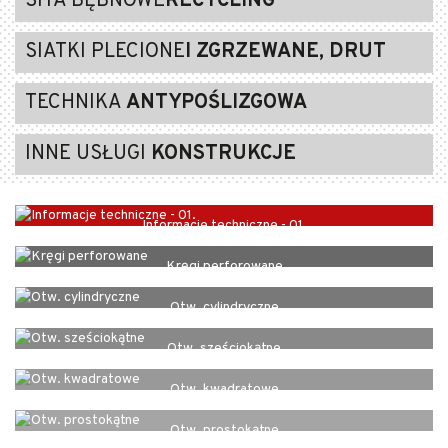
SITA BĘBNOWE
RECYCLING
SIATKI PLECIONE
I ZGRZEWANE, DRUT
TECHNIKA
ANTYPOŚLIZGOWA
INNE USŁUGI
KONSTRUKCJE
Informacje techniczne - 01.
Kręgi perforowane
Otw. cylindryczne
Otw. sześciokątne
Otw. kwadratowe
Otw. prostokątne