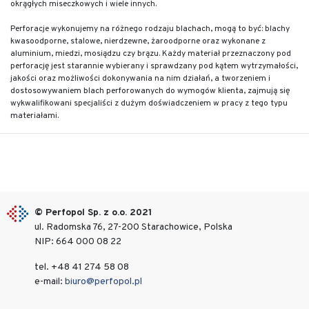
okrągłych miseczkowych i wiele innych.
Perforacje wykonujemy na różnego rodzaju blachach, mogą to być: blachy
kwasoodporne, stalowe, nierdzewne, żaroodporne oraz wykonane z
aluminium, miedzi, mosiądzu czy brązu. Każdy materiał przeznaczony pod
perforację jest starannie wybierany i sprawdzany pod kątem wytrzymałości,
jakości oraz możliwości dokonywania na nim działań, a tworzeniem i
dostosowywaniem blach perforowanych do wymogów klienta, zajmują się
wykwalifikowani specjaliści z dużym doświadczeniem w pracy z tego typu
materiałami.
© Perfopol Sp. z o.o. 2021
ul. Radomska 76, 27-200 Starachowice, Polska
NIP: 664 000 08 22
tel. +48 41 274 58 08
e-mail:
biuro@perfopol.pl