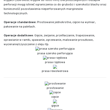
kręgach (szerokość kręgów do 1600 mm). Dla poszczególnych rodzajów
perforacji mogą istnieć ograniczenia co do grubości i szerokości blachy oraz
konieczność pozostawienia nieperforowanych marginesów
technologicznych.
Operacje standardowe:
Prostowanie jednokrotne, cięcie na wymiar,
pakowanie na paletach.
Operacje dodatkowe:
Gięcie, zwijanie, przetłaczanie, trapezowanie,
oprawianie w ramki, spawanie, zgrzewanie, malowanie proszkowe,
wycieranie/czyszczenie z oleju itp.
prasa szeroko perforująca
prasa rzędowa
prasa rewolwerowa
prostowanie
cięcie
gięcie