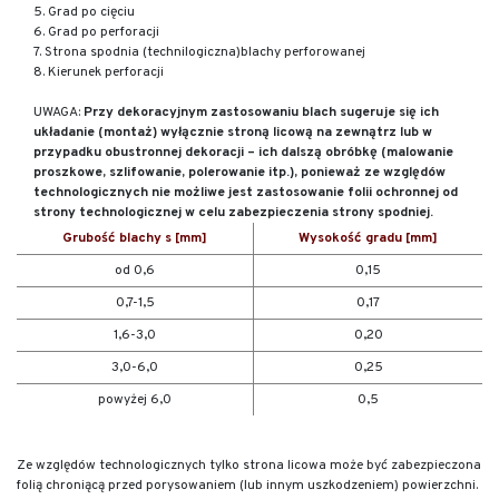
5. Grad po cięciu
6. Grad po perforacji
7. Strona spodnia (technilogiczna)blachy perforowanej
8. Kierunek perforacji
UWAGA:
Przy dekoracyjnym zastosowaniu blach sugeruje się ich
układanie (montaż) wyłącznie stroną licową na zewnątrz lub w
przypadku obustronnej dekoracji – ich dalszą obróbkę (malowanie
proszkowe, szlifowanie, polerowanie itp.), ponieważ ze względów
technologicznych nie możliwe jest zastosowanie folii ochronnej od
strony technologicznej w celu zabezpieczenia strony spodniej.
Grubość blachy s [mm]
Wysokość gradu [mm]
od 0,6
0,15
0,7-1,5
0,17
1,6-3,0
0,20
3,0-6,0
0,25
powyżej 6,0
0,5
Ze względów technologicznych tylko strona licowa może być zabezpieczona
folią chroniącą przed porysowaniem (lub innym uszkodzeniem) powierzchni.