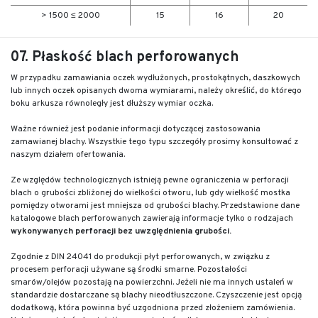
> 1500 ≤ 2000
15
16
20
07. Płaskość blach perforowanych
W przypadku zamawiania oczek wydłużonych, prostokątnych, daszkowych
lub innych oczek opisanych dwoma wymiarami, należy określić, do którego
boku arkusza równoległy jest dłuższy wymiar oczka.
Ważne również jest podanie informacji dotyczącej zastosowania
zamawianej blachy. Wszystkie tego typu szczegóły prosimy konsultować z
naszym działem ofertowania.
Ze względów technologicznych istnieją pewne ograniczenia w perforacji
blach o grubości zbliżonej do wielkości otworu, lub gdy wielkość mostka
pomiędzy otworami jest mniejsza od grubości blachy. Przedstawione dane
katalogowe blach perforowanych zawierają informacje tylko o rodzajach
wykonywanych perforacji bez uwzględnienia grubości.
Zgodnie z DIN 24041 do produkcji płyt perforowanych, w związku z
procesem perforacji używane są środki smarne. Pozostałości
smarów/olejów pozostają na powierzchni. Jeżeli nie ma innych ustaleń w
standardzie dostarczane są blachy nieodtłuszczone. Czyszczenie jest opcją
dodatkową, która powinna być uzgodniona przed złożeniem zamówienia.