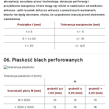
akceptacji, wysyłany przez technologa, obrazuje perforację i
przybliżone marginesy, które mogą się różnić w zależności od wielkości
arkusza - jeśli rysunek dotyczy arkuszy o powyższych wymiarach,
blachy nie będą docinane, chyba, że uzgodniono inaczej przed złożeniem
zamówienia.
Podziałka t [mm]
Tolerancja marginesów [mm]
t ≤ 5
+/- 5
5 < t ≤ 20
+/- 10
t > 20
+/-
t
/2
06. Płaskość blach perforowanych
Tolerancja płaskości H [mm]
H
grubość g ≤
grubość ≤
grubość >
Szerokość płyty W [mm]
1,00 [mm]
3,00 [mm]
3,00 [mm]
W ≤ 1200
10
12
15
> 1200 ≤ 1500
12
14
18