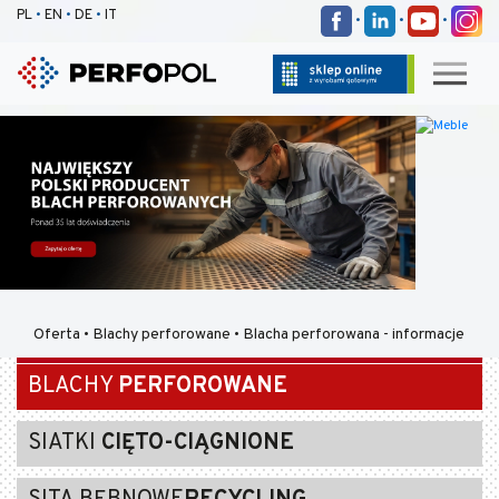
PL
•
EN
•
DE
•
IT
•
•
•
Oferta
•
Blachy perforowane
•
Blacha perforowana - informacje
BLACHY
PERFOROWANE
SIATKI
CIĘTO-CIĄGNIONE