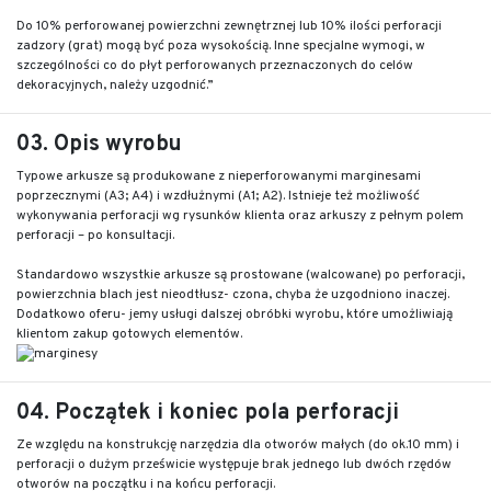
Do 10% perforowanej powierzchni zewnętrznej lub 10% ilości perforacji
zadzory (grat) mogą być poza wysokością. Inne specjalne wymogi, w
szczególności co do płyt perforowanych przeznaczonych do celów
dekoracyjnych, należy uzgodnić.”
03. Opis wyrobu
Typowe arkusze są produkowane z nieperforowanymi marginesami
poprzecznymi (A3; A4) i wzdłużnymi (A1; A2). Istnieje też możliwość
wykonywania perforacji wg rysunków klienta oraz arkuszy z pełnym polem
perforacji – po konsultacji.
Standardowo wszystkie arkusze są prostowane (walcowane) po perforacji,
powierzchnia blach jest nieodtłusz- czona, chyba że uzgodniono inaczej.
Dodatkowo oferu- jemy usługi dalszej obróbki wyrobu, które umożliwiają
klientom zakup gotowych elementów.
04. Początek i koniec pola perforacji
Ze względu na konstrukcję narzędzia dla otworów małych (do ok.10 mm) i
perforacji o dużym prześwicie występuje brak jednego lub dwóch rzędów
otworów na początku i na końcu perforacji.