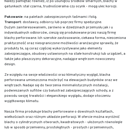
Należy pamiętać również, iż po usunięciu środków smarnych, blachy w
gatunkach: stal czarna, trudnościeralna czy ocynk - mogą ulec korozji.
Pakowanie:
na paletach zabezpieczonych taśmami i folią.
Transport:
dostawcy, odbiorcy lub poprzez firmy spedycyjne.
Dużym zainteresowaniem, zarówno w dziedzinach przemysłu jak i u
indywidualnych odbiorców, cieszą się produkowane przez naszą firmę
blachy perforowane. Ich szerokie zastosowanie, ciekawa forma, nieoceniona
praktyczność oraz nieograniczone możliwości aranżacyjne sprawiły, że
produkty te, są coraz częściej wykorzystywane jako elementy
zabezpieczające, obudowy ustawionych na stałe konstrukcji lub urządzeń, a
także jako płaszczyzny dekoracyjne, nadające wnętrzom nowoczesny
design.
Ze względu na swoje właściwości oraz klimatyczny wygląd, blacha
perforowana umieszczona może być na elewacjach budynków oraz we
wnętrzach. Nadaje się do tworzenia minimalistycznych instalacji,
podwieszanych sufitów czy balustrad zabezpieczających schody, a z
powodu swojej trwałości i eleganckiego wyglądu, dodaje otoczeniu
wyjątkowego klimatu.
Nasza firma produkuje blachy perforowane o dowolnych kształtach,
wielkościach oraz różnym układzie perforacji. W ofercie można wyróżnić
blachy o cylindrycznych otworach, kwadratowych - ułożonych równolegle
lub w sposób przemienny, prostokątnych - prostych i przemiennych,