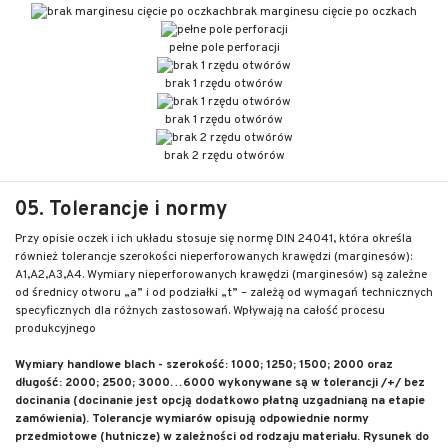
brak marginesu cięcie po oczkach
pełne pole perforacji
brak 1 rzędu otwórów
brak 1 rzędu otwórów
brak 2 rzędu otwórów
05. Tolerancje i normy
Przy opisie oczek i ich układu stosuje się normę DIN 24041, która określa
również tolerancje szerokości nieperforowanych krawędzi (marginesów):
A1,A2,A3,A4. Wymiary nieperforowanych krawędzi (marginesów) są zależne
od średnicy otworu „a” i od podziałki „t” – zależą od wymagań technicznych
specyficznych dla różnych zastosowań. Wpływają na całość procesu
produkcyjnego
Wymiary handlowe blach - szerokość: 1000; 1250; 1500; 2000 oraz
długość: 2000; 2500; 3000…6000 wykonywane są w tolerancji /+/ bez
docinania (docinanie jest opcją dodatkowo płatną uzgadnianą na etapie
zamówienia). Tolerancje wymiarów opisują odpowiednie normy
przedmiotowe (hutnicze) w zależności od rodzaju materiału. Rysunek do