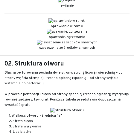
zwijanie
oprawianie w ramki
spawanie, zgrzewanie
czyszczenie ze środków smarnych
02. Struktura otworu
Blacha perforowana posiada dwie strony: stronę licową (wierzchnią – od
strony wejścia stempla) i technologiczną (spodnią – od strony wyjścia
wstempla do perforacji).
W procesie perforacji i cięcia od strony spodniej (technologicznej) występują
również zadziory, tzw. grat. Poniższa tabela przedstawia dopuszczalną
wysokość gratu:
1. Wielkość otworu - średnica "a"
2. Strefa cięcia
3. Strefa wyrywania
4. Lico blachy