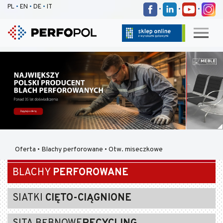
PL
•
EN
•
DE
•
IT
•
•
•
Oferta
•
Blachy perforowane
•
Otw. miseczkowe
BLACHY
PERFOROWANE
SIATKI
CIĘTO-CIĄGNIONE