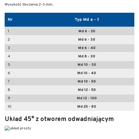
Wysokość tłoczenia 2-3 mm.
Nr
Typ Md a - t
1
Md 6 - 20
2
Md 6 - 30
3
Md 6 - 40
4
Md 8 - 30
5
Md 10 - 30
6
Md 10 - 40
7
Md 10 - 50
8
Md 12 - 50
9
Md 12 - 100
10
Md 25 - 80
Układ 45° z otworem odwadniającym