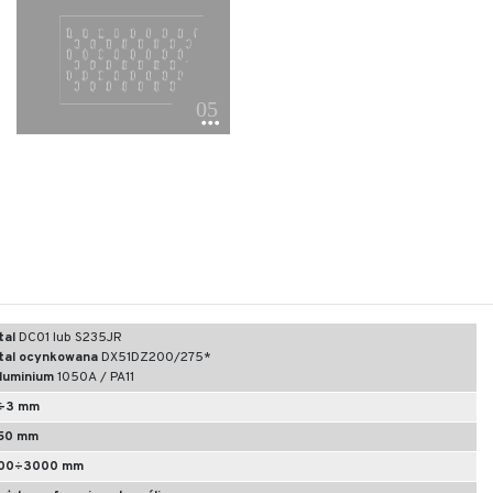
tal
DC01 lub S235JR
tal ocynkowana
DX51DZ200/275*
luminium
1050A / PA11
÷3 mm
50 mm
00÷3000 mm